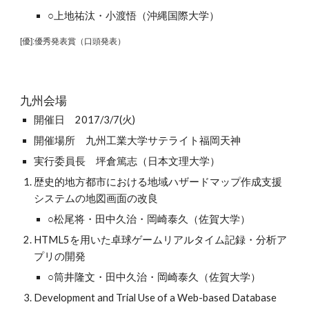
○上地祐汰・小渡悟（沖縄国際大学）
[優]:優秀発表賞（口頭発表）
九州会場
開催日　2017/3/7(火)
開催場所　九州工業大学サテライト福岡天神
実行委員長　坪倉篤志（日本文理大学）
歴史的地方都市における地域ハザードマップ作成支援
システムの地図画面の改良
○松尾将・田中久治・岡崎泰久（佐賀大学）
HTML5を用いた卓球ゲームリアルタイム記録・分析ア
プリの開発
○筒井隆文・田中久治・岡崎泰久（佐賀大学）
Development and Trial Use of a Web-based Database 