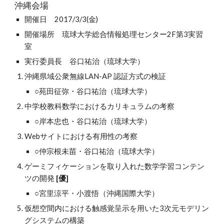
沖縄会場
開催日　2017/3/3(金)
開催場所　琉球大学総合情報処理センター2F第3実習
室
実行委員長　谷口祐治（琉球大学）
沖縄県域公衆無線LAN-AP 認証方式の検証
○苑田征弥・谷口祐治（琉球大学）
中学校教科数学におけるカリキュラムの考察
○岸本忠也・谷口祐治（琉球大学）
Webサイトにおける有用性の考察
○仲宗根未苗・谷口祐治（琉球大学）
ゲーミフィケーションを取り入れた数学学習コンテン
ツの開発 
[優]
○宮里涼平・小渡悟（沖縄国際大学）
仮想空間内における触感覚呈示を用いた3次元モデリン
グシステムの構築