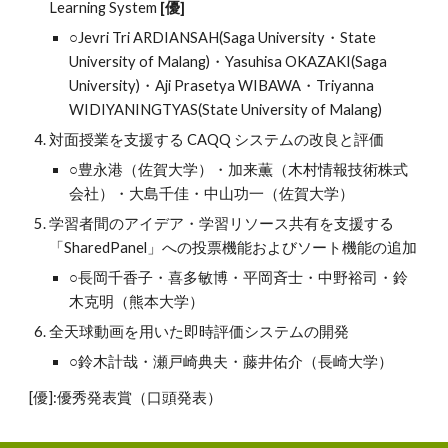
Learning System
[優]
○Jevri Tri ARDIANSAH(Saga University・State 
University of Malang)・Yasuhisa OKAZAKI(Saga 
University)・Aji Prasetya WIBAWA・Triyanna 
WIDIYANINGTYAS(State University of Malang)
対面授業を支援する CAQQ システムの改良と評価
○豊永港（佐賀大学）・加来薫（木村情報技術株式
会社）・大島千佳・中山功一（佐賀大学）
学習者間のアイデア・学習リソース共有を支援する 
「SharedPanel」への投票機能およびソート機能の追加
○長岡千香子・喜多敏博・平岡斉士・中野裕司・鈴
木克明（熊本大学）
全天球動画を用いた即時評価システムの開発
○鈴木計哉・瀬戸崎典夫・藤井佑介（長崎大学）
[優]:優秀発表賞（口頭発表）