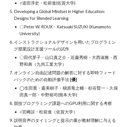
○道田淳史・松前進(佐賀大学)
Developing a Global Mindset in Higher Education: 
Designs for Blended Learning
〇Peter W. ROUX・Katsuaki SUZUKI (Kumamoto 
University)
インストラクショナルデザインを用いたプログラミン
グ授業設計支援ツールの試作
〇田代芽子・山口真之介・近藤秀樹・大西淑雅・西
野和典（九州工業大学）
オンライン自由記述問題の解答に対する即時フィード
バックのための自動評価手法
[優]
◯生田寛・森美樹子・槇原竜之輔・杉谷賢一・久保
田真一郎・中野裕司(熊本大学)
競技プログラミング課題へのGPU利用に関する考察
○宮﨑諒・松前進（佐賀大学）
説明音声のタイミングと提示の量が教材理解に与える