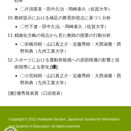
効果
〇片渕菜美・田中久治・岡崎泰久（佐賀大学）
教材提示における補足の教育的視点に基づく分析
〇竹下遼・田中久治,・岡崎泰久（佐賀大学）
精緻化方略の視点から見た教師の授業の行動分析
〇岩橋功樹・山口真之介・近藤秀樹・大西淑雅・西
野和典（九州工業大学）
スポーツにおける運動有能感への原因帰属の影響と技
術指導による変化
[優]
〇小宮純樹・山口真之介・近藤秀樹・大西淑雅・西
野和典（九州工業大学）
[優]:優秀発表賞（口頭発表）
Copyright © 2022 Hokkaido-Section, Japanese Society for Information
and Systems in Education. All rights reserved.