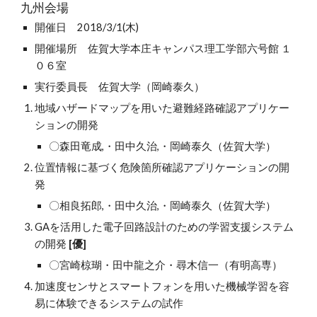
九州会場
開催日　2018/3/1(木)
開催場所　佐賀大学本庄キャンパス理工学部六号館 １
０６室
実行委員長　佐賀大学（岡崎泰久）
地域ハザードマップを用いた避難経路確認アプリケー
ションの開発
〇森田竜成,・田中久治,・岡崎泰久（佐賀大学）
位置情報に基づく危険箇所確認アプリケーションの開
発
〇相良拓郎,・田中久治,・岡崎泰久（佐賀大学）
GAを活用した電子回路設計のための学習支援システム
の開発 
[優]
〇宮崎椋瑚・田中龍之介・尋木信一（有明高専）
加速度センサとスマートフォンを用いた機械学習を容
易に体験できるシステムの試作