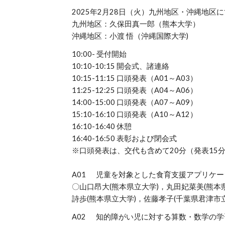
2025年2月28日（火）九州地区・沖縄地
九州地区：久保田真一郎（熊本大学）
沖縄地区：小渡 悟（沖縄国際大学)
10:00- 受付開始
10:10-10:15 開会式、諸連絡
10:15-11:15 口頭発表（A01～A03）
11:25-12:25 口頭発表（A04～A06）
14:00-15:00 口頭発表（A07～A09）
15:10-16:10 口頭発表（A10～A12）
16:10-16:40 休憩
16:40-16:50 表彰および閉会式
※口頭発表は、交代も含めて20分（発表15
A01
児童を対象とした食育支援アプリケー
〇山口昂大(熊本県立大学)，丸田妃菜美(熊本
詩歩(熊本県立大学)，佐藤孝子(千葉県君津市
A02
知的障がい児に対する算数・数学の学習