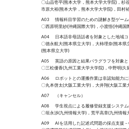
〇山品壱平(熊本大学，熊本大学大学院)，杉
市原大裕(熊本大学，熊本大学大学院)，田村祐
A03
情報科目学習のための謎解き型ゲーム
〇西原明里紗(沖縄国際大学)，小渡悟(沖縄国
A04
日本語非母語話者を対象とした地域コ
〇德永航大(熊本県立大学)，大柿理奈(熊本県
(熊本県立大学)
A05
英語の原因と結果パラグラフを対象と
〇三松優香(九州工業大学大学院)，中野明(久
A06
ロボットとの運搬作業は非認知能力に
〇丸本啓太(大阪工業大学)，大井翔(大阪工業大
A07
（キャンセル）
A08
学生視点による履修登録支援システム
〇垣永渉(九州情報大学)，荒平高章(九州情報大
A09
AIを活用した記述式問題の採点支援－C