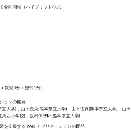
区にて合同開催（ハイブリット型式）
分＋質疑4分＋交代1分）
ションの開発
県立大学)，山下緩菜(熊本県立大学)，山下徳真(熊本県立大学)，山田
立周西小学校)，飯村伊智郎(熊本県立大学)
を支援する Web アプリケーションの開発