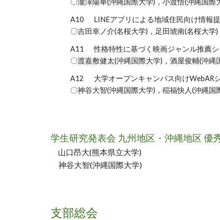
〇瀧澤陽華(沖縄国際大学)，小渡悟(沖縄国際大
A10
LINEアプリによる地域住民向け情報
〇吉田幸ノ介(名桜大学)，足田琥南(名桜大学)
A11
性格特性に基づく映画ジャンル推薦シ
〇渡嘉敷健太(沖縄国際大学)，酒屋俊輔(沖縄
A12
大学オープンキャンパス向けWebAR
〇神谷大智(沖縄国際大学)，稲福快人(沖縄国際
学生研究発表会 九州地区・沖縄地区 優
山口昂大(熊本県立大学)
神谷大智(沖縄国際大学)
支部総会