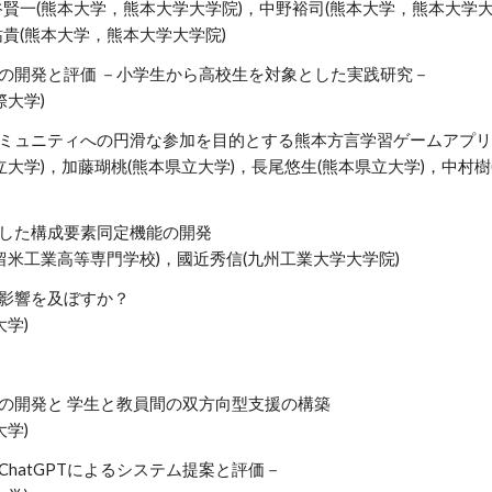
谷賢一(熊本大学，熊本大学大学院)，中野裕司(熊本大学，熊本大学大
貴(熊本大学，熊本大学大学院)
の開発と評価 －小学生から高校生を対象とした実践研究－
際大学)
ミュニティへの円滑な参加を目的とする熊本方言学習ゲームアプリ
立大学)，加藤瑚桃(熊本県立大学)，長尾悠生(熊本県立大学)，中村樹
した構成要素同定機能の開発
留米工業高等専門学校)，國近秀信(九州工業大学大学院)
影響を及ぼすか？
学)
の開発と 学生と教員間の双方向型支援の構築
学)
hatGPTによるシステム提案と評価－